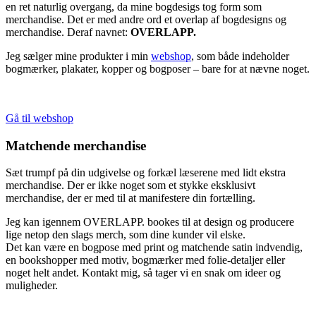
en ret naturlig overgang, da mine bogdesigs tog form som
merchandise. Det er med andre ord et overlap af bogdesigns og
merchandise. Deraf navnet:
OVERLAPP.
Jeg sælger mine produkter i min
webshop
, som både indeholder
bogmærker, plakater, kopper og bogposer – bare for at nævne noget.
Gå til webshop
Matchende merchandise
Sæt trumpf på din udgivelse og forkæl læserene med lidt ekstra
merchandise. Der er ikke noget som et stykke eksklusivt
merchandise, der er med til at manifestere din fortælling.
Jeg kan igennem OVERLAPP. bookes til at design og producere
lige netop den slags merch, som dine kunder vil elske.
Det kan være en bogpose med print og matchende satin indvendig,
en bookshopper med motiv, bogmærker med folie-detaljer eller
noget helt andet. Kontakt mig, så tager vi en snak om ideer og
muligheder.