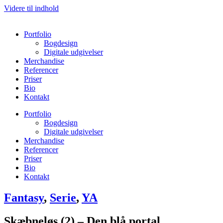
Videre til indhold
Portfolio
Bogdesign
Digitale udgivelser
Merchandise
Referencer
Priser
Bio
Kontakt
Portfolio
Bogdesign
Digitale udgivelser
Merchandise
Referencer
Priser
Bio
Kontakt
Fantasy
,
Serie
,
YA
Skæbneløs (2) – Den blå portal